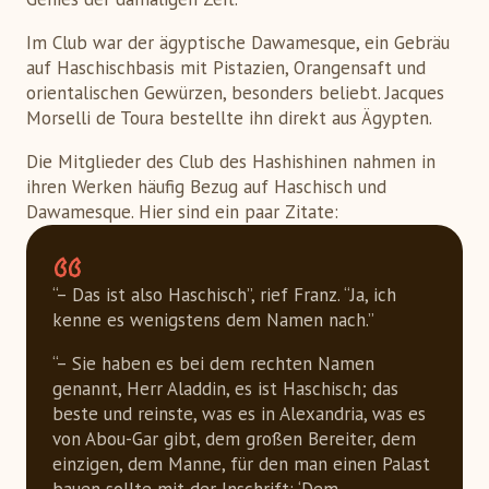
Im Club war der ägyptische Dawamesque, ein Gebräu
auf Haschischbasis mit Pistazien, Orangensaft und
orientalischen Gewürzen, besonders beliebt. Jacques
Morselli de Toura bestellte ihn direkt aus Ägypten.
Die Mitglieder des Club des Hashishinen nahmen in
ihren Werken häufig Bezug auf Haschisch und
Dawamesque. Hier sind ein paar Zitate:
“– Das ist also Haschisch”, rief Franz. “Ja, ich
kenne es wenigstens dem Namen nach.”
“– Sie haben es bei dem rechten Namen
genannt, Herr Aladdin, es ist Haschisch; das
beste und reinste, was es in Alexandria, was es
von Abou-Gar gibt, dem großen Bereiter, dem
einzigen, dem Manne, für den man einen Palast