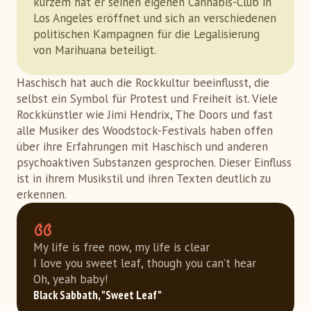
kurzem hat er seinen eigenen Cannabis-Club in
Los Angeles eröffnet und sich an verschiedenen
politischen Kampagnen für die Legalisierung
von Marihuana beteiligt.
Haschisch hat auch die Rockkultur beeinflusst, die
selbst ein Symbol für Protest und Freiheit ist. Viele
Rockkünstler wie Jimi Hendrix, The Doors und fast
alle Musiker des Woodstock-Festivals haben offen
über ihre Erfahrungen mit Haschisch und anderen
psychoaktiven Substanzen gesprochen. Dieser Einfluss
ist in ihrem Musikstil und ihren Texten deutlich zu
erkennen.
My life is free now, my life is clear
I love you sweet leaf, though you can’t hear
Oh, yeah baby!
Black Sabbath, "Sweet Leaf"