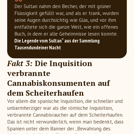
Der Sultan nahm den Becher, der mit grüner
Flüssigkeit gefüllt war, und als er trank, wurden
seine Augen durchsichtig wie Glas, und vor ihm
entfaltete sich die ganze Welt, wie ein offenes
Buch, in dem er alle Geheimnisse lesen konnte.
Die Legende vom Sultan“ aus der Sammlung 
Tausendundeiner Nacht
Fakt 3:
Die Inquisition
verbrannte
Cannabiskonsumenten auf
dem Scheiterhaufen
Vor allem die spanische Inquisition, die schneller und
unbarmherziger war als die römische Inquisition,
verbrannte Cannabisraucher auf dem Scheiterhaufen.
Das ist nicht verwunderlich, wenn man bedenkt, dass
Spanien unter dem Banner der „Bewahrung des